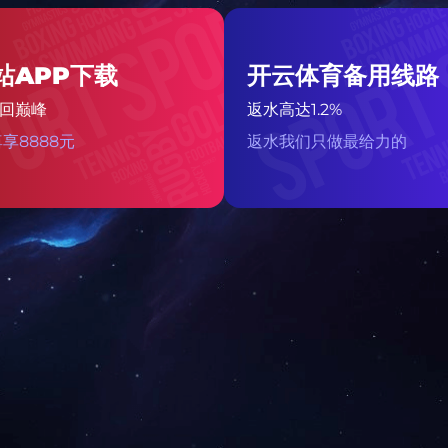
限可能性
作为青少年和业余爱好者的主要选择，不仅承载着无数人的梦想
文将从乐趣、挑战、技巧提升以及团队合作四个方面，对折腾5
将分析打球所带来的愉悦感，以及如何通过不同的玩法增加对这
瓶颈和心理障碍；而在技巧提升部分，将分享一些有效的训练方
。通过这些内容，读者不仅能感受到篮球运动的魅力，还能发现
打球的乐趣
放压力并带来快乐的活动。当我们在场上投篮时，看着篮球划过
在与朋友们一起比赛时，欢声笑语交织，让每一次突破和进球都
式也是增加打球乐趣的重要因素。比如，可以尝试三分球大赛、
新颖有趣，并且激发了大家对胜利的渴望。同时，通过不断尝试
，从而增强参与感。
术层面的交流，更是情感上的连接。在场上互相鼓励、庆祝胜利