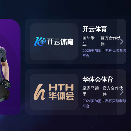
递
服务类型
互动
SBOBET平台
索篮球运