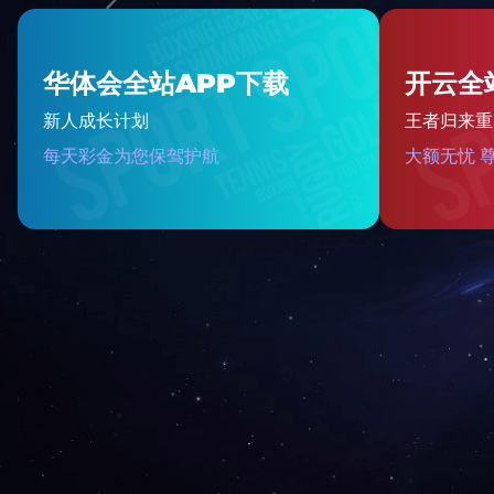
动的无
2026-05-18
在篮球运动中，5号篮球
限可能性的关键工具。本
讨。在乐趣方面，我们
面，探讨如何应对技术
要性也将在其中被强调
1、享受
打球是一种能够迅速释
就感无可替代。尤其是
此外，多样化的游戏方
些变化让每次训练变得
更全面地理解这项运动
最后，打球不仅限于技